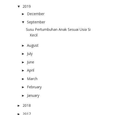
2019
(14)
▼
December
(1)
►
September
(1)
▼
Susu Pertumbuhan Anak Sesuai Usia Si
Kecil
August
(1)
►
July
(2)
►
June
(2)
►
April
(2)
►
March
(1)
►
February
(3)
►
January
(1)
►
2018
(61)
►
2017
(6)
►