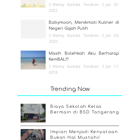
Wenny Kumala Tendean
Jan 07,
2022
Babymoon, Menikmati Kuliner di
Negeri Gajah Putih
Wenny Kumala Tendean
Jan 29,
2020
Masih Bolehkah Aku Berharap
KemBALI?
Wenny Kumala Tendean
Jun 17,
2018
Trending Now
Biaya Sekolah Kelas
Bermain di BSD Tangerang
Impian Menjadi Kenyataan
Bukan Hal Mustahil