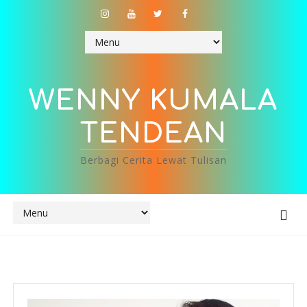
WENNY KUMALA
TENDEAN
Berbagi Cerita Lewat Tulisan