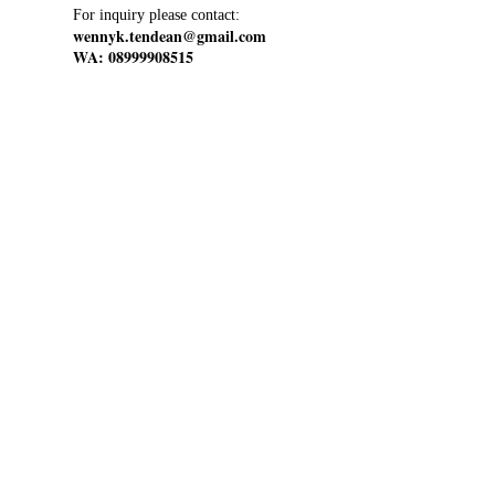
For inquiry please contact:
wennyk.tendean@gmail.com
WA: 08999908515