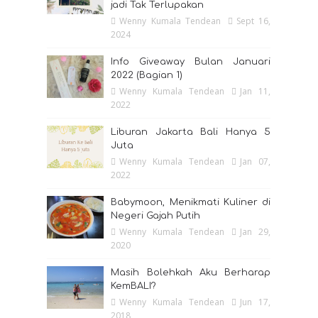
jadi Tak Terlupakan
Wenny Kumala Tendean
Sept 16,
2024
Info Giveaway Bulan Januari
2022 (Bagian 1)
Wenny Kumala Tendean
Jan 11,
2022
Liburan Jakarta Bali Hanya 5
Juta
Wenny Kumala Tendean
Jan 07,
2022
Babymoon, Menikmati Kuliner di
Negeri Gajah Putih
Wenny Kumala Tendean
Jan 29,
2020
Masih Bolehkah Aku Berharap
KemBALI?
Wenny Kumala Tendean
Jun 17,
2018