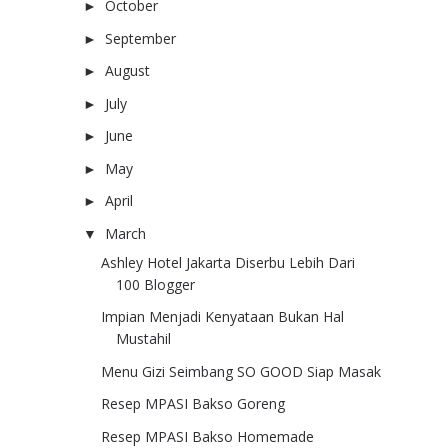
October
(2)
►
September
(4)
►
August
(2)
►
July
(2)
►
June
(5)
►
May
(11)
►
April
(11)
►
March
(7)
▼
Ashley Hotel Jakarta Diserbu Lebih Dari
100 Blogger
Impian Menjadi Kenyataan Bukan Hal
Mustahil
Menu Gizi Seimbang SO GOOD Siap Masak
Resep MPASI Bakso Goreng
Resep MPASI Bakso Homemade