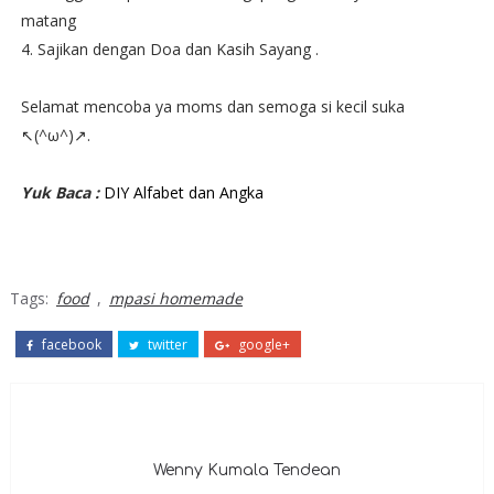
matang
4. Sajikan dengan Doa dan Kasih Sayang .
Selamat mencoba ya moms dan semoga si kecil suka
↖(^ω^)↗.
Yuk Baca :
DIY Alfabet dan Angka
Tags:
food
,
mpasi homemade
facebook
twitter
google+
Wenny Kumala Tendean