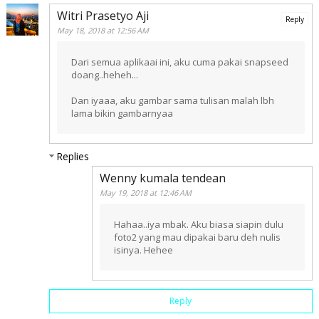
Witri Prasetyo Aji
Reply
May 18, 2018 at 12:56 AM
Dari semua aplikaai ini, aku cuma pakai snapseed
doang..heheh...
Dan iyaaa, aku gambar sama tulisan malah lbh
lama bikin gambarnyaa
Replies
Wenny kumala tendean
May 19, 2018 at 12:46 AM
Hahaa..iya mbak. Aku biasa siapin dulu
foto2 yang mau dipakai baru deh nulis
isinya. Hehee
Reply