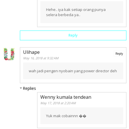
Hehe.. iya kak setiap orang punya
selera berbeda ya..
Reply
Ulihape
Reply
May 16, 2018 at 9:32 AM
wah jadi pengen nyobain yang power director deh
Replies
Wenny kumala tendean
May 17, 2018 at 2:20 AM
Yuk mak cobainnn ��