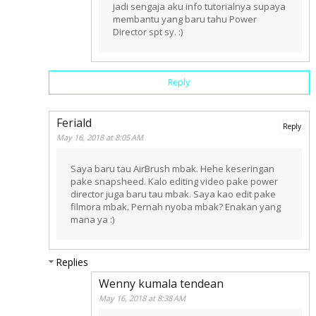
jadi sengaja aku info tutorialnya supaya
membantu yang baru tahu Power
Director spt sy. :)
Reply
Feriald
Reply
May 16, 2018 at 8:05 AM
Saya baru tau AirBrush mbak. Hehe keseringan
pake snapsheed. Kalo editing video pake power
director juga baru tau mbak. Saya kao edit pake
filmora mbak. Pernah nyoba mbak? Enakan yang
mana ya :)
Replies
Wenny kumala tendean
May 16, 2018 at 8:38 AM