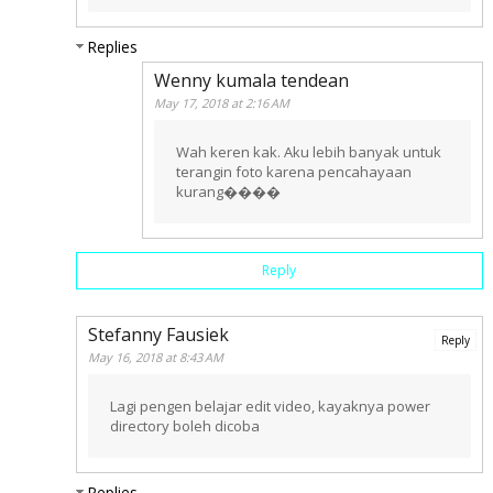
Replies
Wenny kumala tendean
May 17, 2018 at 2:16 AM
Wah keren kak. Aku lebih banyak untuk
terangin foto karena pencahayaan
kurang����
Reply
Stefanny Fausiek
Reply
May 16, 2018 at 8:43 AM
Lagi pengen belajar edit video, kayaknya power
directory boleh dicoba
Replies