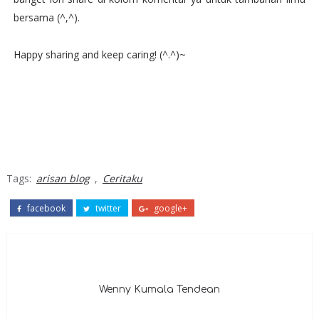
bersama (^,^).
Happy sharing and keep caring! (^.^)~
Tags:
arisan blog
,
Ceritaku
facebook
twitter
google+
Wenny Kumala Tendean