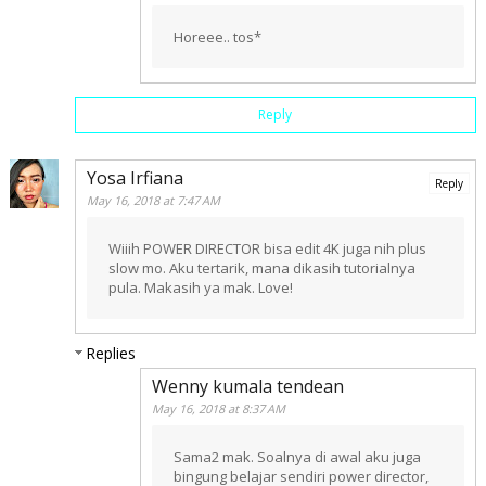
Horeee.. tos*
Reply
Yosa Irfiana
Reply
May 16, 2018 at 7:47 AM
Wiiih POWER DIRECTOR bisa edit 4K juga nih plus
slow mo. Aku tertarik, mana dikasih tutorialnya
pula. Makasih ya mak. Love!
Replies
Wenny kumala tendean
May 16, 2018 at 8:37 AM
Sama2 mak. Soalnya di awal aku juga
bingung belajar sendiri power director,