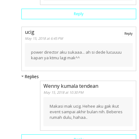
Reply
ucig
Reply
May 15, 2018 at 6:45 PM
power director aku sukaaa... ah si dede lucuuuu
kapan ya ktmu lagi mak^^
Replies
Wenny kumala tendean
May 15, 2018 at 10:30 PM
Makasi mak ucig. Hehee aku gak ikut
event sampai akhir bulan nih. Beberes
rumah dulu, hahaa..