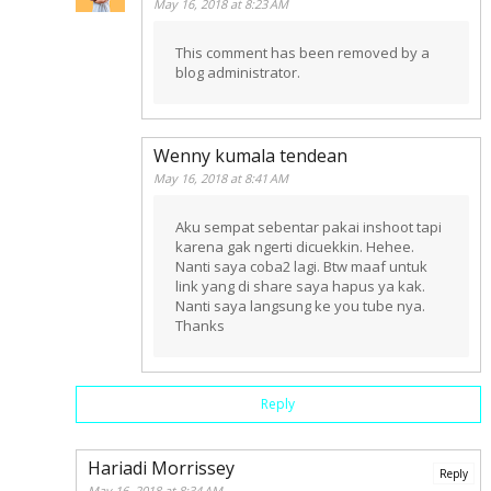
May 16, 2018 at 8:23 AM
This comment has been removed by a
blog administrator.
Wenny kumala tendean
May 16, 2018 at 8:41 AM
Aku sempat sebentar pakai inshoot tapi
karena gak ngerti dicuekkin. Hehee.
Nanti saya coba2 lagi. Btw maaf untuk
link yang di share saya hapus ya kak.
Nanti saya langsung ke you tube nya.
Thanks
Reply
Hariadi Morrissey
Reply
May 16, 2018 at 8:34 AM