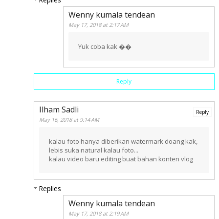
Wenny kumala tendean
May 17, 2018 at 2:17 AM
Yuk coba kak ��
Reply
Ilham Sadli
Reply
May 16, 2018 at 9:14 AM
kalau foto hanya diberikan watermark doang kak,
lebis suka natural kalau foto...
kalau video baru editing buat bahan konten vlog
Replies
Wenny kumala tendean
May 17, 2018 at 2:19 AM