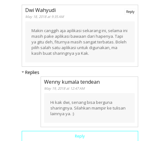
Dwi Wahyudi
Reply
May 18, 2018 at 9:35 AM
Makin canggih aja aplikasi sekarang ini, selama ini
masih pake aplikasi bawaan dari hapenya. Tapi
ya gitu deh, fiturnya masih sangat terbatas. Boleh
pilih salah satu aplikasi untuk digunakan, ma
kasih buat sharingnya ya Kak.
Replies
Wenny kumala tendean
May 19, 2018 at 12:47 AM
Hi kak dwi, senang bisa berguna
sharingnya. Silahkan mampir ke tulisan
lainnya ya. :)
Reply