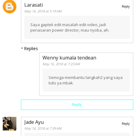
Larasati
Reply
May 16, 2018 at 5:19 AM
Saya gaptek edit masalah edit video, jadi
penasaran power director, mau nyoba, ah.
Replies
Wenny kumala tendean
May 16, 2018 at 7:23 AM
Semoga membantu langkah2 yang saya
tulis ya mbak.
Reply
Jade Ayu
Reply
May 16, 2018 at 7:39 AM