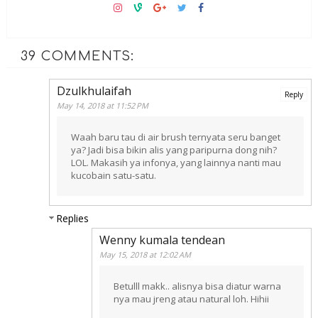
39 COMMENTS:
Dzulkhulaifah
Reply
May 14, 2018 at 11:52 PM
Waah baru tau di air brush ternyata seru banget
ya? Jadi bisa bikin alis yang paripurna dong nih?
LOL. Makasih ya infonya, yang lainnya nanti mau
kucobain satu-satu.
Replies
Wenny kumala tendean
May 15, 2018 at 12:02 AM
Betulll makk.. alisnya bisa diatur warna
nya mau jreng atau natural loh. Hihii