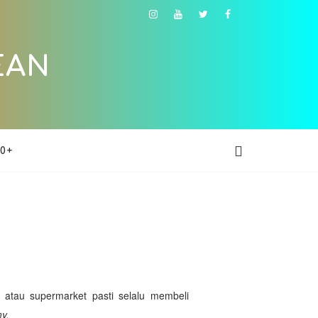
EAN
0+
t atau supermarket pasti selalu membeli
y.