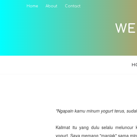
Home
About
Contact
WE
H
"Ngapain kamu minum yogurt terus, sudah
Kalimat itu yang dulu selalu meluncur 
yogurt. Saya memang "maniak" sama minu