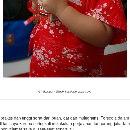
YO! Heavenly Blush kesukaan anak saya
praktis dan tinggi serat dari buah, oat dan multigrains. Tersedia dalam
a di tas saya karena seringkali melakukan perjalanan tangerang-jakarta
 penyelamat saya di saat-saat seperti itu.