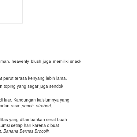
uman, heavenly blush juga memiliki snack
t perut terasa kenyang lebih lama.
an toping yang segar juga sendok
 di luar. Kandungan kalsiumnya yang
arian rasa:
peach, stroberi,
litas yang ditambahkan serat buah
msi setiap hari karena dibuat
 Banana Berries Brocolli,