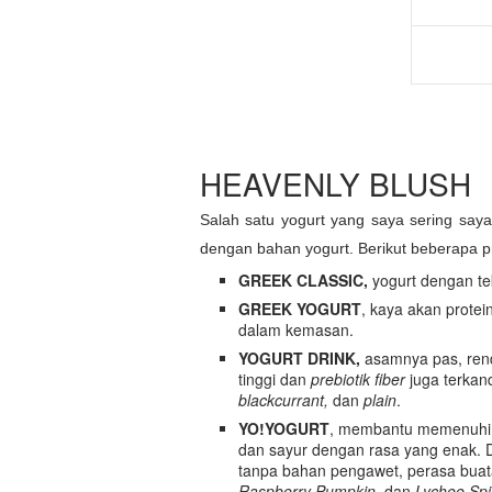
HEAVENLY BLUSH
Salah satu yogurt yang saya sering sa
dengan bahan yogurt. Berikut beberapa p
GREEK CLASSIC,
yogurt dengan te
GREEK YOGURT
, k
aya akan protei
dalam kemasan.
YOGURT DRINK,
asamnya pas, rend
tinggi dan
prebiotik fiber
juga terkan
blackcurrant,
dan
plain
.
YO!YOGURT
, membantu memenuhi k
dan sayur dengan rasa yang enak. 
tanpa bahan pengawet, perasa buat
Raspberry Pumpkin,
dan
Lychee Sp