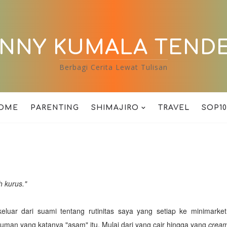
NNY KUMALA TEND
Berbagi Cerita Lewat Tulisan
OME
PARENTING
SHIMAJIRO
TRAVEL
SOP10
 kurus."
keluar dari suami tentang rutinitas saya yang setiap ke minimarke
man yang katanya "asam" itu. Mulai dari yang cair hingga yang
cream