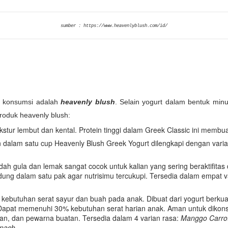
sumber : https://www.heavenlyblush.com/id/
ya konsumsi adalah
heavenly blush
. Selain yogurt dalam bentuk min
roduk heavenly blush:
kstur lembut dan kental. Protein tinggi dalam Greek Classic ini membua
n dalam satu cup Heavenly Blush Greek Yogurt dilengkapi dengan vari
ah gula dan lemak sangat cocok untuk kalian yang sering beraktifitas
dung dalam satu pak agar nutrisimu tercukupi. Tersedia dalam empat v
ebutuhan serat sayur dan buah pada anak. Dibuat dari yogurt berkua
Dapat memenuhi 30% kebutuhan serat harian anak. Aman untuk dikonsu
an, dan pewarna buatan. Tersedia dalam 4 varian rasa:
Manggo Carrot,
inach
.